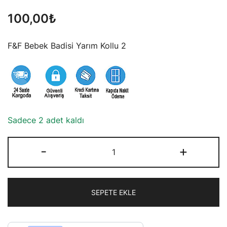
100,00
₺
F&F Bebek Badisi Yarım Kollu 2
Sadece 2 adet kaldı
F&F
-
+
Bebek
Badisi
Yarım
SEPETE EKLE
Kollu
2
adet