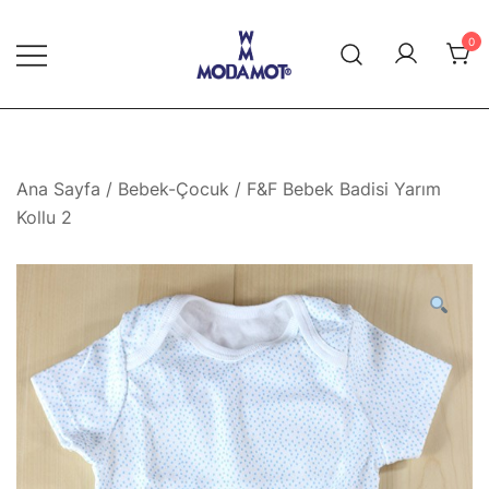
Skip
to
0
content
Modamot E-Ticaret
Ana Sayfa
/
Bebek-Çocuk
/ F&F Bebek Badisi Yarım
Kollu 2