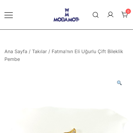
Skip
to
0
content
Modamot E-Ticaret
Ana Sayfa
/
Takılar
/ Fatma’nın Eli Uğurlu Çift Bileklik
Pembe