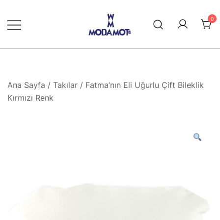
Skip
to
0
content
Modamot E-Ticaret
Ana Sayfa
/
Takılar
/ Fatma’nın Eli Uğurlu Çift Bileklik
Kırmızı Renk