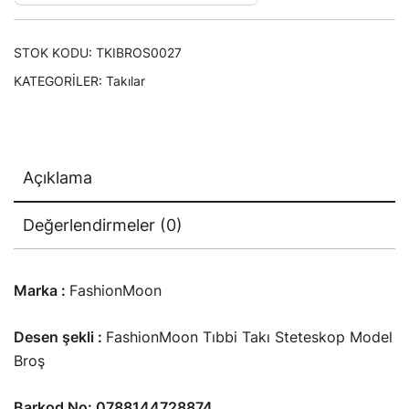
STOK KODU:
TKIBROS0027
KATEGORILER:
Takılar
Açıklama
Değerlendirmeler (0)
Marka :
FashionMoon
Desen şekli :
FashionMoon Tıbbi Takı Steteskop Model
Broş
Barkod No: 0788144728874