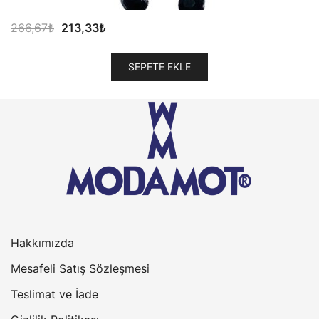
Orijinal
Şu
266,67
₺
213,33
₺
fiyat:
andaki
266,67₺.
fiyat:
SEPETE EKLE
213,33₺.
Hakkımızda
Mesafeli Satış Sözleşmesi
Teslimat ve İade