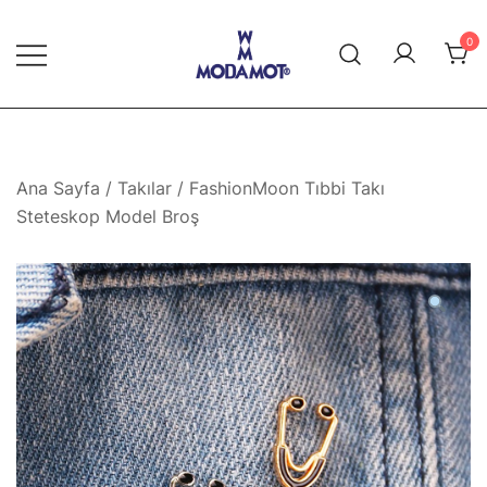
Skip
to
0
content
Modamot E-Ticaret
Ana Sayfa
/
Takılar
/ FashionMoon Tıbbi Takı
Steteskop Model Broş