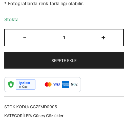
* Fotoğraflarda renk farklılığı olabilir.
Stokta
Fashion
-
+
Moon
Vintege
Retro
SEPETE EKLE
Küçük
Dikdörtgen
Çerçeveli
Trendy
Turuncu
Camlı
STOK KODU:
GGZFMD0005
Güneş
Gözlüğü
KATEGORILER:
Güneş Gözlükleri
adet