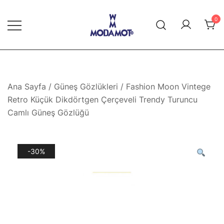
Skip
to
0
content
Modamot E-Ticaret
Ana Sayfa
/
Güneş Gözlükleri
/ Fashion Moon Vintege
Retro Küçük Dikdörtgen Çerçeveli Trendy Turuncu
Camlı Güneş Gözlüğü
-30%