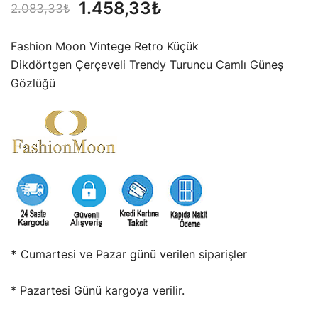
Orijinal
Şu
1.458,33
₺
2.083,33
₺
fiyat:
andaki
Fashion Moon Vintege Retro Küçük
2.083,33₺.
fiyat:
Dikdörtgen Çerçeveli Trendy Turuncu Camlı Güneş
Gözlüğü
1.458,33₺.
*
Cumartesi ve Pazar günü verilen siparişler
* Pazartesi Günü kargoya verilir.