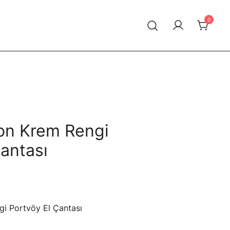
0
on Krem Rengi
Çantası
Şu
andaki
i Portvöy El Çantası
iyat: