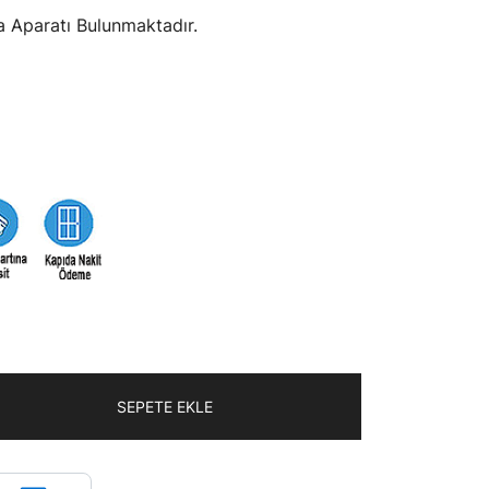
413,64₺.
a Aparatı Bulunmaktadır.
SEPETE EKLE