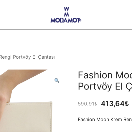
Modamot E-Ticaret
engi Portvöy El Çantası
Fashion Mo
Portvöy El 
Orijinal
413,64
₺
590,91
₺
fiyat:
Fashion Moon Krem Reng
590,91₺.
f