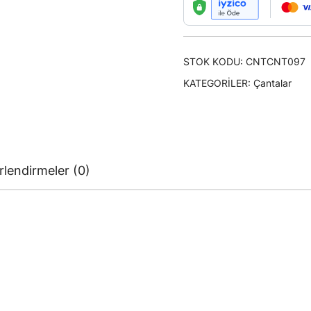
Portvöy
El
Çantası
STOK KODU:
adet
CNTCNT097
KATEGORILER:
Çantalar
lendirmeler (0)
.