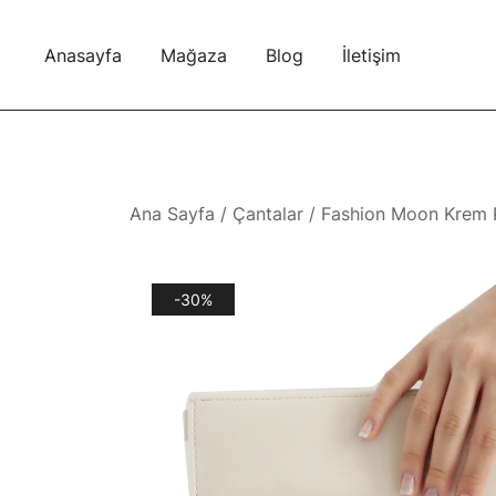
Skip
to
Anasayfa
Mağaza
Blog
İletişim
content
Ana Sayfa
/
Çantalar
/ Fashion Moon Krem R
-30%