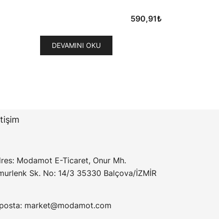
590,91
₺
i
DEVAMINI OKU
₺.
etişim
res: Modamot E-Ticaret, Onur Mh.
murlenk Sk. No: 14/3 35330 Balçova/İZMİR
posta:
market@modamot.com