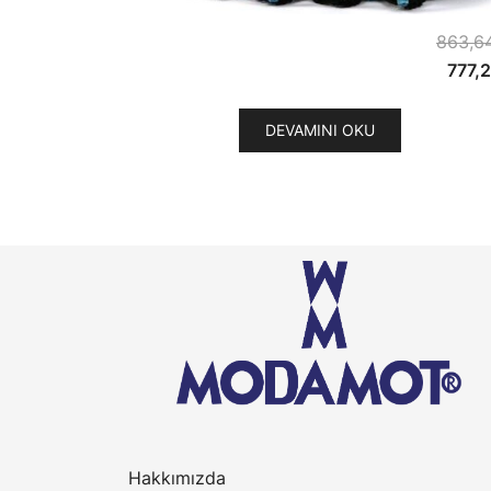
863,6
Orijin
777,
fiyat:
863,
DEVAMINI OKU
Hakkımızda