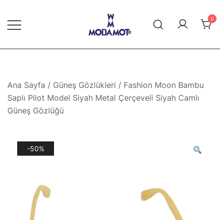
Skip
to
0
content
Modamot E-Ticaret
Ana Sayfa
/
Güneş Gözlükleri
/ Fashion Moon Bambu
Saplı Pilot Model Siyah Metal Çerçeveli Siyah Camlı
Güneş Gözlüğü
-50%