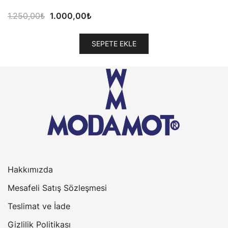
Orijinal
Şu
1.250,00
₺
1.000,00
₺
fiyat:
andaki
1.250,00₺.
fiyat:
SEPETE EKLE
1.000,00₺.
Hakkımızda
Mesafeli Satış Sözleşmesi
Teslimat ve İade
Gizlilik Politikası