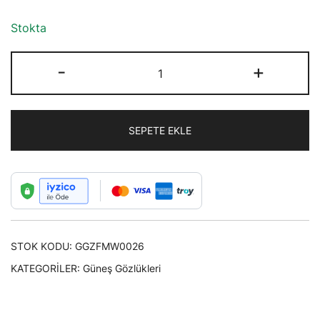
Stokta
Fashion
-
+
Moon
Bambu
Saplı
SEPETE EKLE
Pilot
Model
Siyah
Metal
Çerçeveli
Siyah
STOK KODU:
GGZFMW0026
Camlı
Güneş
KATEGORILER:
Güneş Gözlükleri
Gözlüğü
adet