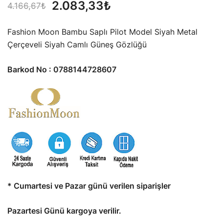
Orijinal
Şu
2.083,33
₺
4.166,67
₺
fiyat:
andaki
Fashion Moon Bambu Saplı Pilot Model Siyah Metal
4.166,67₺.
fiyat:
Çerçeveli Siyah Camlı Güneş Gözlüğü
2.083,33₺.
Barkod No : 0788144728607
* Cumartesi ve Pazar günü verilen siparişler
Pazartesi Günü kargoya verilir.