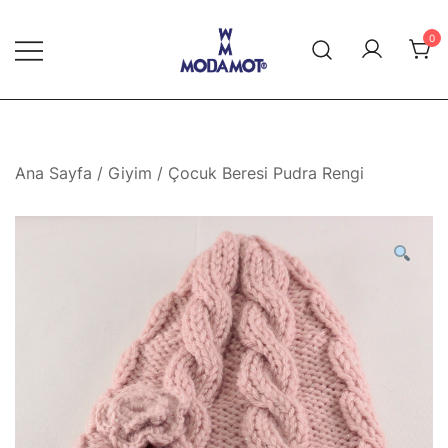
Skip
to
0
content
Modamot E-Ticaret
Ana Sayfa
/
Giyim
/ Çocuk Beresi Pudra Rengi