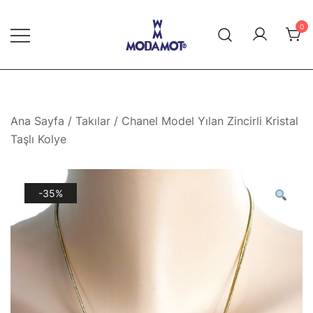
Skip
to
0
content
Modamot E-Ticaret
Ana Sayfa
/
Takılar
/ Chanel Model Yılan Zincirli Kristal
Taşlı Kolye
-35%