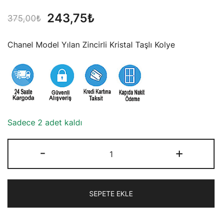
Orijinal
Şu
243,75
₺
375,00
₺
fiyat:
andaki
Chanel Model Yılan Zincirli Kristal Taşlı Kolye
375,00₺.
fiyat:
243,75₺.
Sadece 2 adet kaldı
Chanel
-
+
Model
Yılan
Zincirli
SEPETE EKLE
Kristal
Taşlı