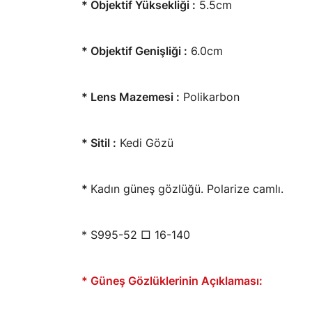
* Objektif Yüksekliği :
5.5cm
* Objektif Genişliği :
6.0cm
* Lens Mazemesi :
Polikarbon
* Sitil :
Kedi Gözü
*
Kadın
güneş gözlüğü. Polarize camlı.
* S995-52 □ 16-140
* Güneş Gözlüklerinin Açıklaması: