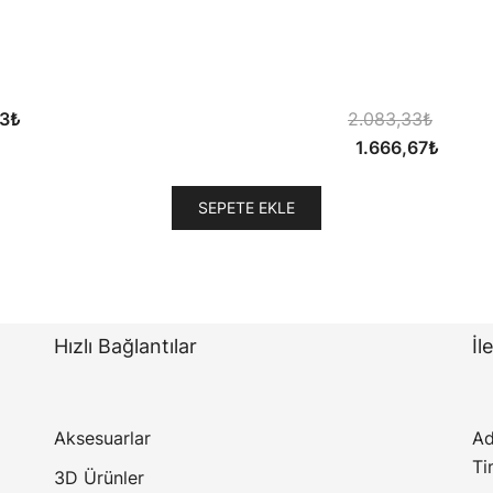
3
₺
2.083,33
₺
Orijinal
Şu
1.666,67
₺
fiyat:
andak
2.083,33₺.
fiyat:
SEPETE EKLE
1.666,
Hızlı Bağlantılar
İl
Aksesuarlar
Ad
Ti
3D Ürünler