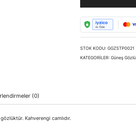
STOK KODU:
GGZSTP0021
KATEGORILER:
Güneş Gözlük
lendirmeler (0)
 gözlüktür. Kahverengi camlıdır.