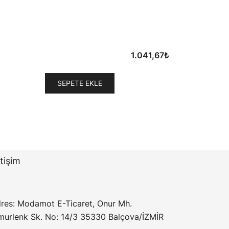
1.041,67
₺
i
SEPETE EKLE
67₺.
etişim
res: Modamot E-Ticaret, Onur Mh.
murlenk Sk. No: 14/3 35330 Balçova/İZMİR