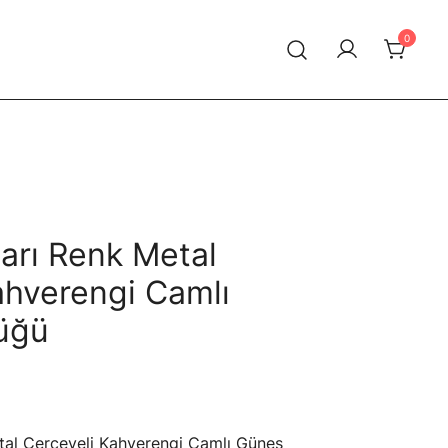
0
arı Renk Metal
ahverengi Camlı
üğü
tal Çerçeveli Kahverengi Camlı Güneş