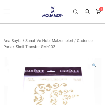
Skip
to
0
content
Modamot E-Ticaret
Ana Sayfa
/
Sanat Ve Hobi Malzemeleri
/ Cadence
Parlak Simli Transfer SM-002