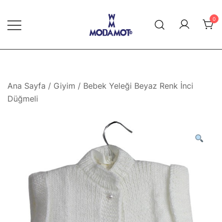
Skip
to
0
content
Modamot E-Ticaret
Ana Sayfa
/
Giyim
/ Bebek Yeleği Beyaz Renk İnci
Düğmeli