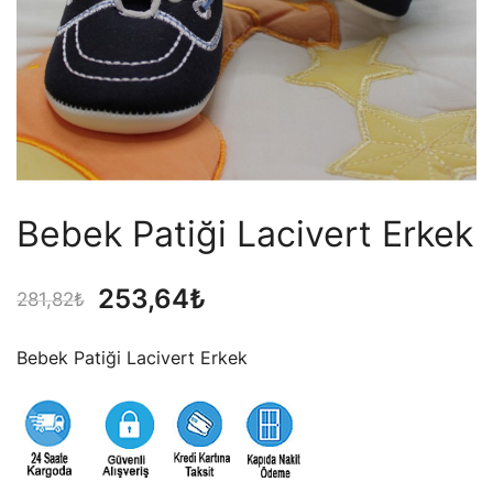
Bebek Patiği Lacivert Erkek
Orijinal
Şu
253,64
₺
281,82
₺
fiyat:
andaki
Bebek Patiği Lacivert Erkek
281,82₺.
fiyat:
253,64₺.