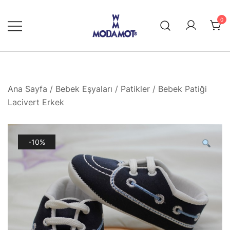
Skip
to
0
content
Modamot E-Ticaret
Ana Sayfa
/
Bebek Eşyaları
/
Patikler
/ Bebek Patiği
Lacivert Erkek
-10%