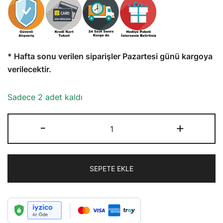
* Hafta sonu verilen siparişler Pazartesi günü kargoya
verilecektir.
Sadece 2 adet kaldı
Bebek
-
+
Kadife
Havlu
Kumaş
SEPETE EKLE
Emzik
Askısı
adet