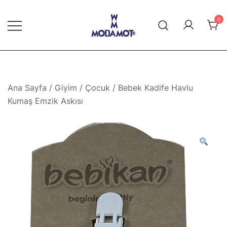
Skip
to
0
content
Modamot E-Ticaret
Ana Sayfa
/
Giyim
/
Çocuk
/ Bebek Kadife Havlu
Kumaş Emzik Askısı