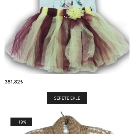
381,82
₺
SEPETE EKLE
-19%