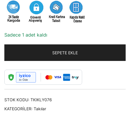
87,50₺.
Sadece 1 adet kaldı
SEPETE EKLE
STOK KODU:
TKIKLY076
KATEGORILER:
Takılar