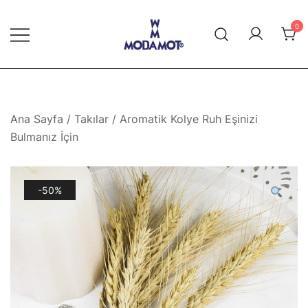
Skip
to
0
content
Modamot E-Ticaret
Ana Sayfa
/
Takılar
/ Aromatik Kolye Ruh Eşinizi
Bulmanız İçin
-50%