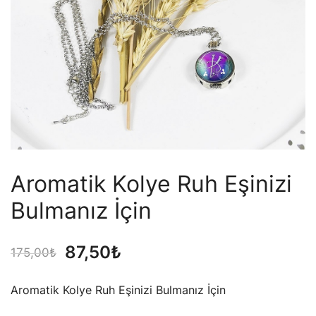
Aromatik Kolye Ruh Eşinizi
Bulmanız İçin
Orijinal
Şu
87,50
₺
175,00
₺
fiyat:
andaki
Aromatik Kolye Ruh Eşinizi Bulmanız İçin
175,00₺.
fiyat: